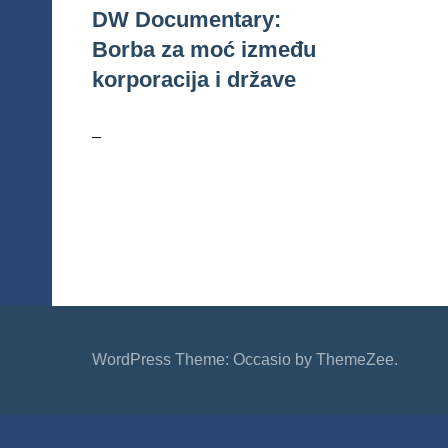
DW Documentary:
Borba za moć između
korporacija i države
–
WordPress Theme: Occasio by ThemeZee.