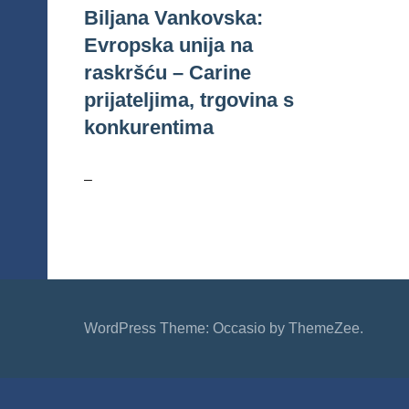
Biljana Vankovska:
Evropska unija na
raskršću – Carine
prijateljima, trgovina s
konkurentima
–
WordPress Theme: Occasio by ThemeZee.