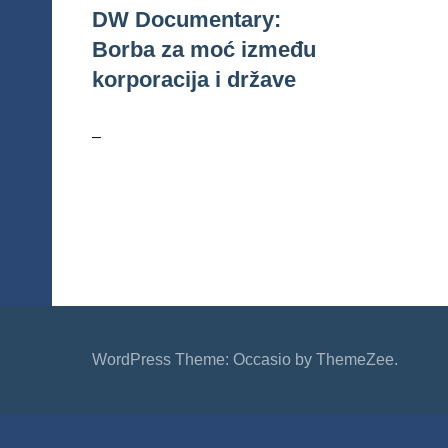
DW Documentary:
Borba za moć između
korporacija i države
–
WordPress Theme: Occasio by ThemeZee.