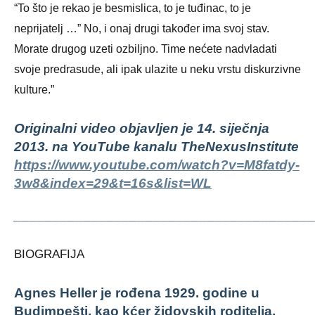
“To što je rekao je besmislica, to je tuđinac, to je
neprijatelj …” No, i onaj drugi također ima svoj stav.
Morate drugog uzeti ozbiljno. Time nećete nadvladati
svoje predrasude, ali ipak ulazite u neku vrstu diskurzivne
kulture.”
Originalni video objavljen je 14. siječnja
2013. na YouTube kanalu TheNexusInstitute
https://www.youtube.com/watch?v=M8fatdy-
3w8&index=29&t=16s&list=WL
______________________________________
BIOGRAFIJA
Agnes Heller je rođena 1929. godine u
Budimpešti, kao kćer židovskih roditelja.