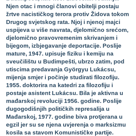
Njen otac i mnogi članovi obitelji postaju
žrtve nacističkog terora protiv Židova tokom
Drugog svjetskog rata. Njoj i njenoj majci
uspijeva u više navrata, djelomično srećom,
djelomično pravovremenim skrivanjem i
bijegom, izbjegavanje deportacije. Poslije
mature, 1947. upisuje fiziku i kemiju na
sveučilištu u Budimpešti, ubrzo zatim, pod
utiscima predavanja Györgyu Lukácsu,
mijenja smjer i počinje studirati filozofiju.
1955. doktorira na katedri za filozofiju i
postaje asistent Lukácsu. Bila je aktivna u
mađarskoj revoluciji 1956. godine. Poslije
dugogodišnjih političkih represalija u
Mađarskoj, 1977. godine biva protjerana u
egzil jer su se njena uvjerenja o marksizmu
kosila sa stavom Komunističke partije.