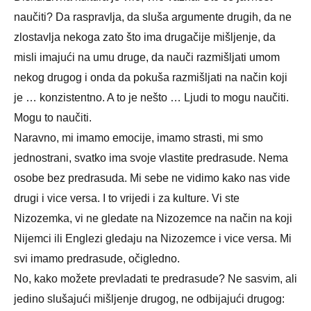
naučiti? Da raspravlja, da sluša argumente drugih, da ne
zlostavlja nekoga zato što ima drugačije mišljenje, da
misli imajući na umu druge, da nauči razmišljati umom
nekog drugog i onda da pokuša razmišljati na način koji
je … konzistentno. A to je nešto … Ljudi to mogu naučiti.
Mogu to naučiti.
Naravno, mi imamo emocije, imamo strasti, mi smo
jednostrani, svatko ima svoje vlastite predrasude. Nema
osobe bez predrasuda. Mi sebe ne vidimo kako nas vide
drugi i vice versa. I to vrijedi i za kulture. Vi ste
Nizozemka, vi ne gledate na Nizozemce na način na koji
Nijemci ili Englezi gledaju na Nizozemce i vice versa. Mi
svi imamo predrasude, očigledno.
No, kako možete prevladati te predrasude? Ne sasvim, ali
jedino slušajući mišljenje drugog, ne odbijajući drugog: