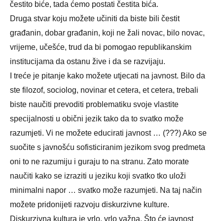
čestito biće, tada ćemo postati čestita bića.
Druga stvar koju možete učiniti da biste bili čestit
građanin, dobar građanin, koji ne žali novac, bilo novac,
vrijeme, učešće, trud da bi pomogao republikanskim
institucijama da ostanu žive i da se razvijaju.
I treće je pitanje kako možete utjecati na javnost. Bilo da
ste filozof, sociolog, novinar et cetera, et cetera, trebali
biste naučiti prevoditi problematiku svoje vlastite
specijalnosti u obični jezik tako da to svatko može
razumjeti. Vi ne možete educirati javnost … (???) Ako se
suočite s javnošću sofisticiranim jezikom svog predmeta
oni to ne razumiju i guraju to na stranu. Zato morate
naučiti kako se izraziti u jeziku koji svatko tko uloži
minimalni napor … svatko može razumjeti. Na taj način
možete pridonijeti razvoju diskurzivne kulture.
Diskurzivna kultura je vrlo, vrlo važna. Što će javnost