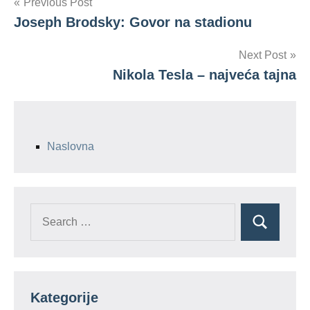
Tags
Post
Previous Post
Agnes
Heller
Joseph Brodsky: Govor na stadionu
navigation
totalitarizam
Next Post
Nikola Tesla – najveća tajna
Naslovna
Search
Search
for:
Kategorije