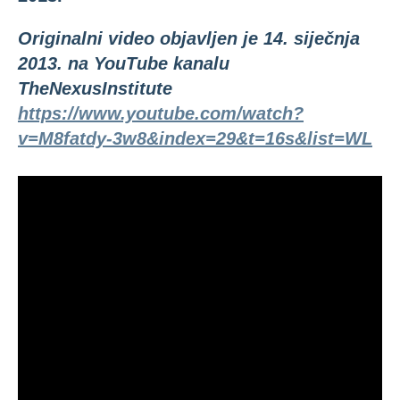
Originalni video objavljen je 14. siječnja
2013. na YouTube kanalu
TheNexusInstitute
https://www.youtube.com/watch?
v=M8fatdy-3w8&index=29&t=16s&list=WL