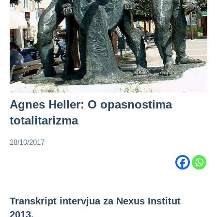
Agnes Heller: O opasnostima
totalitarizma
28/10/2017
admin
Agnes
Heller
Transkript intervjua za Nexus Institut
2013.