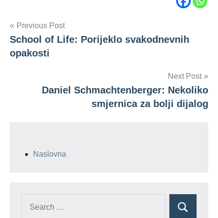
Tags
Post
Previous Post
Caitlin
Johnstone
School of Life: Porijeklo svakodnevnih
navigation
ekosistem
opakosti
Elon
Next Post
Musk
Daniel Schmachtenberger: Nekoliko
Jeff
smjernica za bolji dijalog
Bezos
kolonizacija
svemira
Naslovna
Search
Search
for: