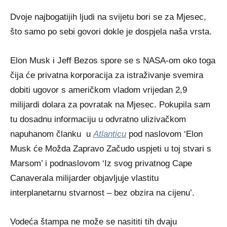
Dvoje najbogatijih ljudi na svijetu bori se za Mjesec,
što samo po sebi govori dokle je dospjela naša vrsta.
Elon Musk i Jeff Bezos spore se s NASA-om oko toga
čija će privatna korporacija za istraživanje svemira
dobiti ugovor s američkom vladom vrijedan 2,9
milijardi dolara za povratak na Mjesec. Pokupila sam
tu dosadnu informaciju u odvratno ulizivačkom
napuhanom članku u
Atlanticu
pod naslovom ‘Elon
Musk će Možda Zapravo Začudo uspjeti u toj stvari s
Marsom’ i podnaslovom ‘Iz svog privatnog Cape
Canaverala milijarder objavljuje vlastitu
interplanetarnu stvarnost – bez obzira na cijenu’.
Vodeća štampa ne može se nasititi tih dvaju