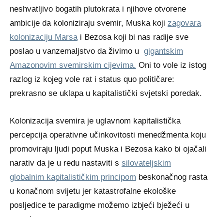
neshvatljivo bogatih plutokrata i njihove otvorene
ambicije da koloniziraju svemir, Muska koji
zagovara
kolonizaciju Marsa
i Bezosa koji bi nas radije sve
poslao u vanzemaljstvo da živimo u
gigantskim
Amazonovim svemirskim cijevima.
Oni to vole iz istog
razlog iz kojeg vole rat i status quo političare:
prekrasno se uklapa u kapitalistički svjetski poredak.
Kolonizacija svemira je uglavnom kapitalistička
percepcija operativne učinkovitosti menedžmenta koju
promoviraju ljudi poput Muska i Bezosa kako bi ojačali
narativ da je u redu nastaviti s
silovateljskim
globalnim kapitalističkim principom
beskonačnog rasta
u konačnom svijetu jer katastrofalne ekološke
posljedice te paradigme možemo izbjeći bježeći u