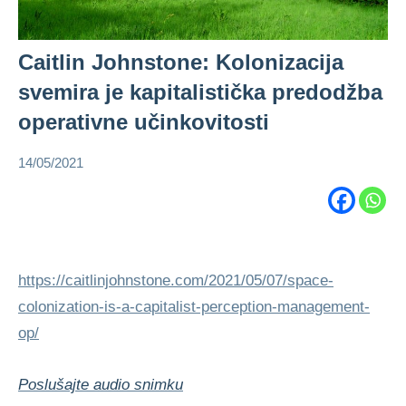
Caitlin Johnstone: Kolonizacija
svemira je kapitalistička predodžba
operativne učinkovitosti
14/05/2021
admin
aktivizam
Caitlin
Johnstone
https://caitlinjohnstone.com/2021/05/07/space-
colonization-is-a-capitalist-perception-management-
op/
Poslušajte audio snimku