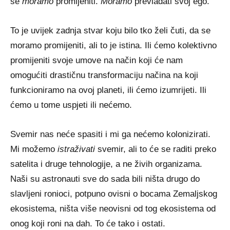
se
moramo
promijeniti.
Moramo
prevladati svoj ego.
To je uvijek zadnja stvar koju bilo tko želi čuti, da se
moramo promijeniti, ali to je istina. Ili ćemo kolektivno
promijeniti svoje umove na način koji će nam
omogućiti drastičnu transformaciju načina na koji
funkcioniramo na ovoj planeti, ili ćemo izumrijeti. Ili
ćemo u tome uspjeti ili nećemo.
Svemir nas neće spasiti i mi ga nećemo kolonizirati.
Mi možemo
istraživati
svemir, ali to će se raditi preko
satelita i druge tehnologije, a ne živih organizama.
Naši su astronauti sve do sada bili ništa drugo do
slavljeni ronioci, potpuno ovisni o bocama Zemaljskog
ekosistema, ništa više neovisni od tog ekosistema od
onog koji roni na dah. To će tako i ostati.