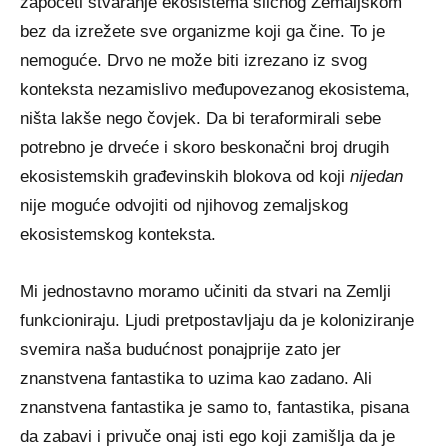
započeti stvaranje ekosistema sličnog Zemaljskom
bez da izrežete sve organizme koji ga čine. To je
nemoguće. Drvo ne može biti izrezano iz svog
konteksta nezamislivo međupovezanog ekosistema,
ništa lakše nego čovjek. Da bi teraformirali sebe
potrebno je drveće i skoro beskonačni broj drugih
ekosistemskih građevinskih blokova od koji
nijedan
nije moguće odvojiti od njihovog zemaljskog
ekosistemskog konteksta.
Mi jednostavno moramo učiniti da stvari na Zemlji
funkcioniraju. Ljudi pretpostavljaju da je koloniziranje
svemira naša budućnost ponajprije zato jer
znanstvena fantastika to uzima kao zadano. Ali
znanstvena fantastika je samo to, fantastika, pisana
da zabavi i privuče onaj isti ego koji zamišlja da je