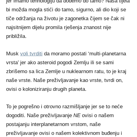
jer imamo tehnologiju da
dođemo
do tamo? Naša tijela
bi možda mogla stići do tamo, sigurno, ali dio koji se
tiče održanja na životu je zagonetka čijem se čak ni
najsitnijem dijelu promila rješenja znanost nije
približila.
Musk
voli tvrditi
da moramo postati ‘multi-planetarna
vrsta’ jer ako asteroid pogodi Zemlju ili se sami
zbrišemo sa lica Zemlje u nuklearnom ratu, to je kraj
naše vrste. Naše preživljavanje kao vrste, tvrdi on,
ovisi o koloniziranju drugih planeta.
To je pogrešno i otrovno razmišljanje jer se to neće
dogoditi. Naše preživljavanje
NE
ovisi o našem
postajanju interplanetarnom vrstom, naše
preživljavanje ovisi o našem kolektivnom buđenju i