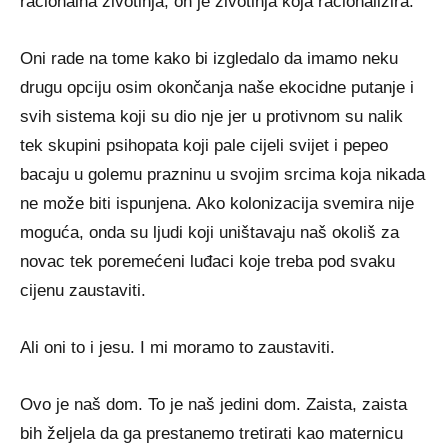
racionalna životinja, on je životinja koja racionalizira.’
Oni rade na tome kako bi izgledalo da imamo neku
drugu opciju osim okončanja naše ekocidne putanje i
svih sistema koji su dio nje jer u protivnom su nalik
tek skupini psihopata koji pale cijeli svijet i pepeo
bacaju u golemu prazninu u svojim srcima koja nikada
ne može biti ispunjena. Ako kolonizacija svemira nije
moguća, onda su ljudi koji uništavaju naš okoliš za
novac tek poremećeni luđaci koje treba pod svaku
cijenu zaustaviti.
Ali oni to i jesu. I mi moramo to zaustaviti.
Ovo je naš dom. To je naš jedini dom. Zaista, zaista
bih željela da ga prestanemo tretirati kao maternicu