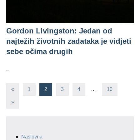
Gordon Livingston: Jedan od
najtežih životnih zadataka je vidjeti
sebe očima drugih
–
Posts
Previous
«
1
2
3
4
…
10
Posts
navigation
Next
»
Posts
Naslovna