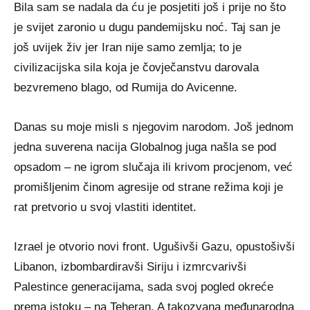
Bila sam se nadala da ću je posjetiti još i prije no što
je svijet zaronio u dugu pandemijsku noć. Taj san je
još uvijek živ jer Iran nije samo zemlja; to je
civilizacijska sila koja je čovječanstvu darovala
bezvremeno blago, od Rumija do Avicenne.
Danas su moje misli s njegovim narodom. Još jednom
jedna suverena nacija Globalnog juga našla se pod
opsadom – ne igrom slučaja ili krivom procjenom, već
promišljenim činom agresije od strane režima koji je
rat pretvorio u svoj vlastiti identitet.
Izrael je otvorio novi front. Ugušivši Gazu, opustošivši
Libanon, izbombardiravši Siriju i izmrcvarivši
Palestince generacijama, sada svoj pogled okreće
prema istoku – na Teheran. A takozvana međunarodna