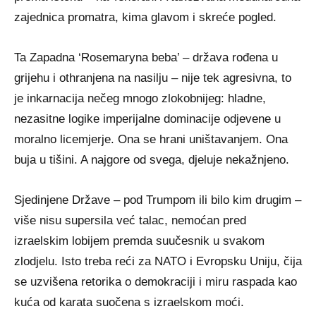
zajednica promatra, kima glavom i skreće pogled.
Ta Zapadna ‘Rosemaryna beba’ – država rođena u
grijehu i othranjena na nasilju – nije tek agresivna, to
je inkarnacija nečeg mnogo zlokobnijeg: hladne,
nezasitne logike imperijalne dominacije odjevene u
moralno licemjerje. Ona se hrani uništavanjem. Ona
buja u tišini. A najgore od svega, djeluje nekažnjeno.
Sjedinjene Države – pod Trumpom ili bilo kim drugim –
više nisu supersila već talac, nemoćan pred
izraelskim lobijem premda suučesnik u svakom
zlodjelu. Isto treba reći za NATO i Evropsku Uniju, čija
se uzvišena retorika o demokraciji i miru raspada kao
kuća od karata suočena s izraelskom moći.