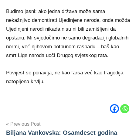
Budimo jasni: ako jedna država može sama
nekažnjivo demontirati Ujedinjene narode, onda možda
Ujedinjeni narodi nikada nisu ni bili zamišljeni da
opstanu. Mi svjedočimo ne samo degradaciji globalnih
normi, već njihovom potpunom raspadu – baš kao
smrt Lige naroda uoči Drugog svjetskog rata.
Povijest se ponavlja, ne kao farsa već kao tragedija
natopljena krvlju.
Tags
Post
Previous Post
Biljana
Vankovska
Biljana Vankovska: Osamdeset godina