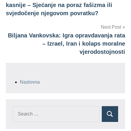
navigation
Iran
kasnije – Sjećanje na poraz fašizma ili
Izrael
svjedočenje njegovom povratku?
Next Post
Biljana Vankovska: Igra opravdavanja rata
– Izrael, Iran i kolaps moralne
vjerodostojnosti
Naslovna
Search
Search
for: