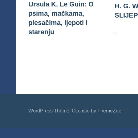
Ursula K. Le Guin: O
H. G. 
psima, mačkama,
SLIJEP
plesačima, ljepoti i
starenju
–
WordPress Theme: Occasio by ThemeZee.