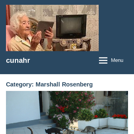
Skip
to
content
cunahr
Menu
cunahr
Category:
Marshall Rosenberg