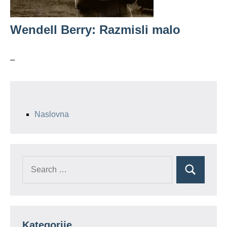
Wendell Berry: Razmisli malo
–
Naslovna
Search
Search
for:
Kategorije