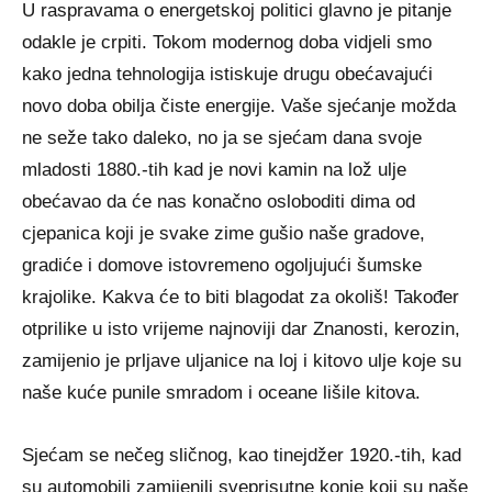
U raspravama o energetskoj politici glavno je pitanje
odakle je crpiti. Tokom modernog doba vidjeli smo
kako jedna tehnologija istiskuje drugu obećavajući
novo doba obilja čiste energije. Vaše sjećanje možda
ne seže tako daleko, no ja se sjećam dana svoje
mladosti 1880.-tih kad je novi kamin na lož ulje
obećavao da će nas konačno osloboditi dima od
cjepanica koji je svake zime gušio naše gradove,
gradiće i domove istovremeno ogoljujući šumske
krajolike. Kakva će to biti blagodat za okoliš! Također
otprilike u isto vrijeme najnoviji dar Znanosti, kerozin,
zamijenio je prljave uljanice na loj i kitovo ulje koje su
naše kuće punile smradom i oceane lišile kitova.
Sjećam se nečeg sličnog, kao tinejdžer 1920.-tih, kad
su automobili zamijenili sveprisutne konje koji su naše