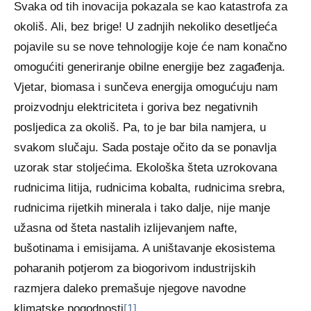
Svaka od tih inovacija pokazala se kao katastrofa za
okoliš. Ali, bez brige! U zadnjih nekoliko desetljeća
pojavile su se nove tehnologije koje će nam konačno
omogućiti generiranje obilne energije bez zagađenja.
Vjetar, biomasa i sunčeva energija omogućuju nam
proizvodnju elektriciteta i goriva bez negativnih
posljedica za okoliš. Pa, to je bar bila namjera, u
svakom slučaju. Sada postaje očito da se ponavlja
uzorak star stoljećima. Ekološka šteta uzrokovana
rudnicima litija, rudnicima kobalta, rudnicima srebra,
rudnicima rijetkih minerala i tako dalje, nije manje
užasna od šteta nastalih izlijevanjem nafte,
bušotinama i emisijama. A uništavanje ekosistema
poharanih potjerom za biogorivom industrijskih
razmjera daleko premašuje njegove navodne
klimatske pogodnosti
[1]
.