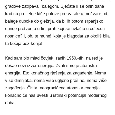
gradove zatrpavali balegom. Sjećate li se onih dana
kad su proljetne kiše putove pretvarale u močvare od
balege duboke do gležnja, da bi ih potom srpanjsko
sunce pretvorilo u fini prah koji se uvlačio u odjeću i
nosnice? I, oh, te muhe! Koja je blagodat za okoliš bila
ta kočija bez konja!
Kad sam bio mlad čovjek, ranih 1950.-tih, na red je
došao novi izvor energije. Zvali smo je atomska
energija. Eto konačnog rješenja za zagađenje. Nema
više dimnjaka, nema više ugljene prašine, nema više
zagađenja. Čista, neograničena atomska energija
konačno će nas uvesti u istinski potencijal modernog
doba.