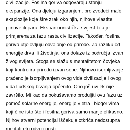
civilizacije. Fosilna goriva odgovaraju stanju
ekspanzije. Ona djeluju izgaranjem, proizvodeći male
eksplozije koje šire zrak oko njih, njihove vlastite
plinove ili paru. Ekspanzionistička svijest bila je
primjerena za fazu rasta civilizacije. Također, fosilna
goriva utjelovljuju odvajanje od prirode. Za razliku od
energije drva ili životinja, ona dolaze iz područja izvan
živog svijeta. Stoga se slažu s mentalitetom čovjeka
koji kontrolira prirodu izvan sebe. Njihovo iscrpljivanje
praćeno je iscrpljivanjem ovog vida civilizacije i ovog
vida ljudskog bivanja općenito. Ono još uvijek nije
završilo. Mi kao da pokušavamo produljiti ovu fazu uz
pomoć solarne energije, energije vjetra i biogorivima
koji čine isto što i fosilna goriva samo manje efikasno.
Njihov stvarni potencijal iščekuje otkrića nedostupna
mentalitetu odvojenosti.