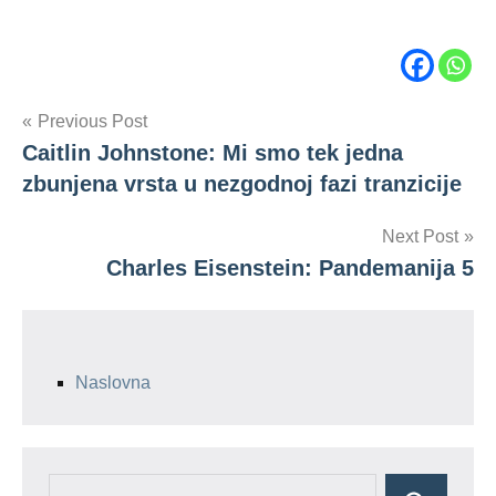
Tags
Post
Previous Post
Charles
Eisenstein
Caitlin Johnstone: Mi smo tek jedna
navigation
energetska
zbunjena vrsta u nezgodnoj fazi tranzicije
paradigma
Next Post
hrvatski
prijevod
Charles Eisenstein: Pandemanija 5
izvori
energije
kriza
Naslovna
Search