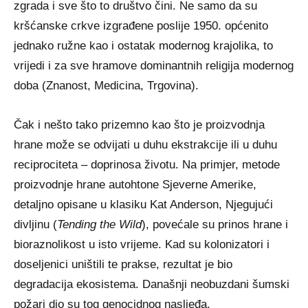
zgrada i sve što to društvo čini. Ne samo da su
kršćanske crkve izgrađene poslije 1950. općenito
jednako ružne kao i ostatak modernog krajolika, to
vrijedi i za sve hramove dominantnih religija modernog
doba (Znanost, Medicina, Trgovina).
Čak i nešto tako prizemno kao što je proizvodnja
hrane može se odvijati u duhu ekstrakcije ili u duhu
reciprociteta – doprinosa životu. Na primjer, metode
proizvodnje hrane autohtone Sjeverne Amerike,
detaljno opisane u klasiku Kat Anderson, Njegujući
divljinu (
Tending the Wild
), povećale su prinos hrane i
bioraznolikost u isto vrijeme. Kad su kolonizatori i
doseljenici uništili te prakse, rezultat je bio
degradacija ekosistema. Današnji neobuzdani šumski
požari dio su tog genocidnog nasljeđa.