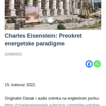
Charles Eisenstein: Preokret
energetske paradigme
22/08/2022
admin
Charles
Eisenstein
ekologija
15. kolovoz 2022.
Originalni članak i audio snimka na engleskom jeziku:
https://charleseisenstein.substack.com/p/the-solution-