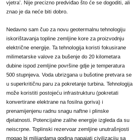
vjetra’. Nije precizno predviđao što će se dogoditi, ali
znao je da neće biti dobro.
Nedavno sam čuo za novu geotermalnu tehnologiju
iskorištavanja topline zemljine kore za proizvodnju
električne energije. Ta tehnologija koristi fokusirane
milimetarske valove za bušenje do 20 kilometara
dubine ispod zemljine površine gdje je temperatura
500 stupnjeva. Voda ubrizgana u bušotine pretvara se
u superkritičnu paru za pokretanje turbina. Tehnologija
može koristiti postojeću infrastrukturu (pokretati
konvertirane elektrane na fosilna goriva) i
prenamijenjenu radnu snagu naftne i plinske
djelatnosti. Potencijalne zalihe energije izgleda da su
neiscrpne. Toplinski rezervoar zemljine unutrašnjosti
mogao bi milijardama godina napajati civilizaciju sa