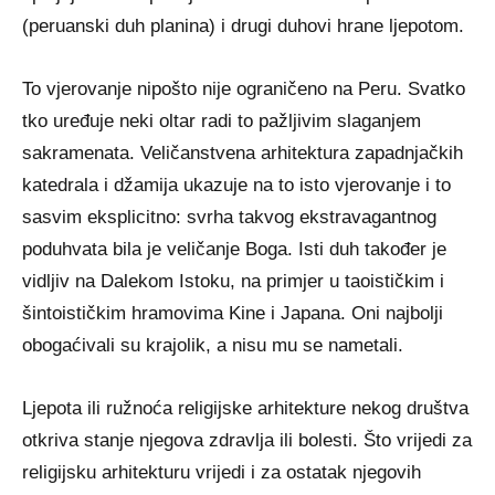
(peruanski duh planina) i drugi duhovi hrane ljepotom.
To vjerovanje nipošto nije ograničeno na Peru. Svatko
tko uređuje neki oltar radi to pažljivim slaganjem
sakramenata. Veličanstvena arhitektura zapadnjačkih
katedrala i džamija ukazuje na to isto vjerovanje i to
sasvim eksplicitno: svrha takvog ekstravagantnog
poduhvata bila je veličanje Boga. Isti duh također je
vidljiv na Dalekom Istoku, na primjer u taoističkim i
šintoističkim hramovima Kine i Japana. Oni najbolji
obogaćivali su krajolik, a nisu mu se nametali.
Ljepota ili ružnoća religijske arhitekture nekog društva
otkriva stanje njegova zdravlja ili bolesti. Što vrijedi za
religijsku arhitekturu vrijedi i za ostatak njegovih