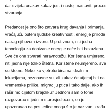
dar svijeta onakav kakav jest i nastoji nastaviti proces
stvaranja.
Predanost je ono što zatvara krug davanja i primanja,
vraćajući, putem ljudske kreativnosti, energije prirode
natrag njihovom izvoru. U protivnom, niti jedna
tehnologija za dobivanje energije neće biti bezazlena.
Sve će one stvarati neravnotežu. Korištena umjereno,
niti jedna nije toliko štetna. Korištene neumjereno, sve
su štetne. Nekoliko vjetroturbina na idealnim
lokacijama, bezopasne su, ali kakav će utjecaj biti na
vremenske prilike, migraciju ptica i tako dalje, ako ih
raširimo cijelom krajoliku? Jednom sam o tome
razgovarao s jednim starosjediocem; on je
upozoravao na posljedice onoga što je nazivao ‘krađa