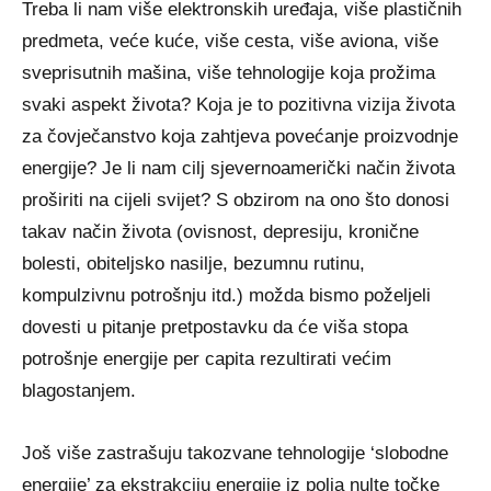
Treba li nam više elektronskih uređaja, više plastičnih
predmeta, veće kuće, više cesta, više aviona, više
sveprisutnih mašina, više tehnologije koja prožima
svaki aspekt života? Koja je to pozitivna vizija života
za čovječanstvo koja zahtjeva povećanje proizvodnje
energije? Je li nam cilj sjevernoamerički način života
proširiti na cijeli svijet? S obzirom na ono što donosi
takav način života (ovisnost, depresiju, kronične
bolesti, obiteljsko nasilje, bezumnu rutinu,
kompulzivnu potrošnju itd.) možda bismo poželjeli
dovesti u pitanje pretpostavku da će viša stopa
potrošnje energije per capita rezultirati većim
blagostanjem.
Još više zastrašuju takozvane tehnologije ‘slobodne
energije’ za ekstrakciju energije iz polja nulte točke