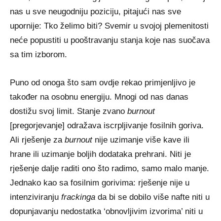
nas u sve neugodniju poziciju, pitajući nas sve
upornije: Tko želimo biti? Svemir u svojoj plemenitosti
neće popustiti u pooštravanju stanja koje nas suočava
sa tim izborom.
Puno od onoga što sam ovdje rekao primjenljivo je
također na osobnu energiju. Mnogi od nas danas
dostižu svoj limit. Stanje zvano
burnout
[pregorjevanje] odražava iscrpljivanje fosilnih goriva.
Ali rješenje za
burnout
nije uzimanje više kave ili
hrane ili uzimanje boljih dodataka prehrani. Niti je
rješenje dalje raditi ono što radimo, samo malo manje.
Jednako kao sa fosilnim gorivima: rješenje nije u
intenziviranju
frackinga
da bi se dobilo više nafte niti u
dopunjavanju nedostatka ‘obnovljivim izvorima’ niti u