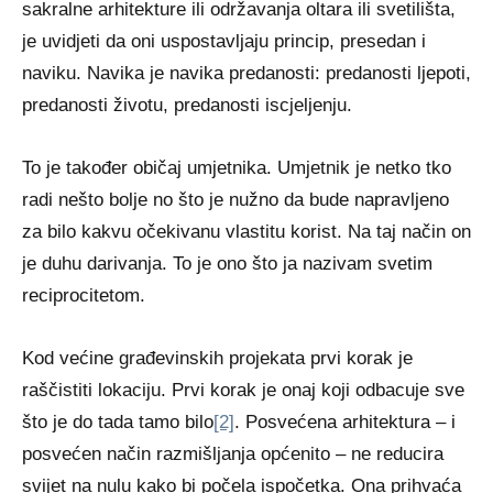
sakralne arhitekture ili održavanja oltara ili svetilišta,
je uvidjeti da oni uspostavljaju princip, presedan i
naviku. Navika je navika predanosti: predanosti ljepoti,
predanosti životu, predanosti iscjeljenju.
To je također običaj umjetnika. Umjetnik je netko tko
radi nešto bolje no što je nužno da bude napravljeno
za bilo kakvu očekivanu vlastitu korist. Na taj način on
je duhu darivanja. To je ono što ja nazivam svetim
reciprocitetom.
Kod većine građevinskih projekata prvi korak je
raščistiti lokaciju. Prvi korak je onaj koji odbacuje sve
što je do tada tamo bilo
[2]
. Posvećena arhitektura – i
posvećen način razmišljanja općenito – ne reducira
svijet na nulu kako bi počela ispočetka. Ona prihvaća