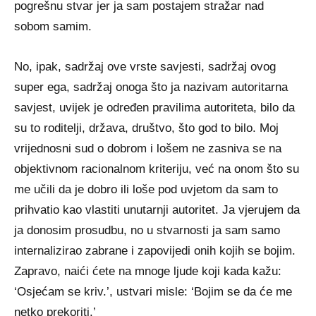
pogrešnu stvar jer ja sam postajem stražar nad
sobom samim.
No, ipak, sadržaj ove vrste savjesti, sadržaj ovog
super ega, sadržaj onoga što ja nazivam autoritarna
savjest, uvijek je određen pravilima autoriteta, bilo da
su to roditelji, država, društvo, što god to bilo. Moj
vrijednosni sud o dobrom i lošem ne zasniva se na
objektivnom racionalnom kriteriju, već na onom što su
me učili da je dobro ili loše pod uvjetom da sam to
prihvatio kao vlastiti unutarnji autoritet. Ja vjerujem da
ja donosim prosudbu, no u stvarnosti ja sam samo
internalizirao zabrane i zapovijedi onih kojih se bojim.
Zapravo, naići ćete na mnoge ljude koji kada kažu:
‘Osjećam se kriv.’, ustvari misle: ‘Bojim se da će me
netko prekoriti.’