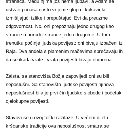
stranaca. Među njima još nema ljubavi, a Adam se
ustvari ponaša u isto vrijeme glupo i kukavički
izmišljajući izlike i prepuštajući Evi da preuzme
odgovornost. No, oni prepoznaju jedno drugog kao
strance u prirodi i strance jedno drugome. U tom
trenutku počinje ljudska povijest; oni bivaju izbačeni iz
Raja. Dva anđela s plamenim mačevima sprečavaju ih
da se ikada vrate i vrata povijesti bivaju otvorena.
Zaista, sa stanovišta Božje zapovijedi oni su bili
neposlušni. Sa stanovišta ljudske povijesti njihova
neposlušnost bila je prvi čin ljudske slobode i početak
cjelokupne povijesti.
Stavovi se u ovoj točki razilaze. U većem dijelu
kršćanske tradicije ova neposlušnost smatra se