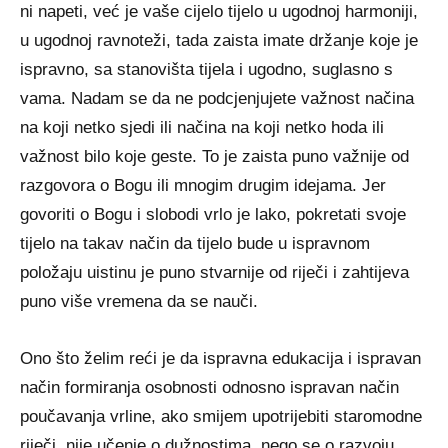
ni napeti, već je vaše cijelo tijelo u ugodnoj harmoniji,
u ugodnoj ravnoteži, tada zaista imate držanje koje je
ispravno, sa stanovišta tijela i ugodno, suglasno s
vama. Nadam se da ne podcjenjujete važnost načina
na koji netko sjedi ili načina na koji netko hoda ili
važnost bilo koje geste. To je zaista puno važnije od
razgovora o Bogu ili mnogim drugim idejama. Jer
govoriti o Bogu i slobodi vrlo je lako, pokretati svoje
tijelo na takav način da tijelo bude u ispravnom
položaju uistinu je puno stvarnije od riječi i zahtijeva
puno više vremena da se nauči.
Ono što želim reći je da ispravna edukacija i ispravan
način formiranja osobnosti odnosno ispravan način
poučavanja vrline, ako smijem upotrijebiti staromodne
riječi, nije učenje o dužnostima, nego se o razvoju