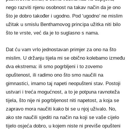
nego razviti njenu osobnost na takav način da je ono
što je dobro također i ugodno. Pod ‘ugodno’ ne mislim
užitak u smislu Benthamovog principa užitka niti bilo
što te vrste, već da je to suglasno s nama.
Dat ću vam vrlo jednostavan primjer za ono na što
mislim. U držanju tijela mi se obično kolebamo između
dva ekstrema: ili smo pogrbljeni i to zovemo
opuštenost, ili radimo ono što smo naučili na
gimnastici, imamo taj napeti neopušteni stav. Postoji
ustvari i treća mogućnost, a to je potpuna ravnoteža
tijela, što nije ni pogrbljenost niti napetost, a koja se
zapravo mora naučiti kako bi se u njoj uživalo. No,
ako ste naučili sjediti na način na koji se vaše cijelo
tijelo osjeća dobro, u kojem niste ni previše opušteni