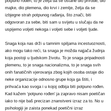
potpuno rođen, to je želja da se ostane dio prirode, dio
majke, dio plemena, dio krvi i zemlje, želja da se
izbjegne strah potpunog rađanja, što znači, biti
odgovoran za sebe, biti sam u svijetu u slučaju da ne
uspijemo voljeti nekoga i voljeti sebe i voljeti ljude.
Snaga koja nas drži u tamnim spiljama incestuoznosti,
ako mogu tako reći, ta snaga je možda najjača žudnja
koja postoji u ljudskom životu. To je snaga pripadnosti
plemenu, to je snaga nacionalizma, to je snaga svih
onih fanatičnih vjerovanja zbog kojih osoba ostaje dio
neke organizacije odnosno grupe koja ga štiti, i
prihvaća kao svoga i u kojoj odbija biti potpuno rođen.
Kad kažem ‘potpuno rođen’ ja zapravo nisam poetičan
iako to nije baš precizan znanstveni izraz za to. No u
psihologiji je zaista ponekad poetični izraz