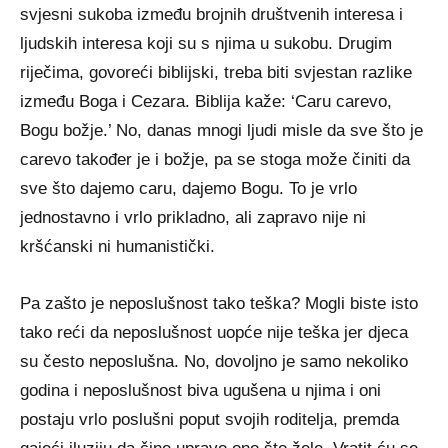
svjesni sukoba između brojnih društvenih interesa i
ljudskih interesa koji su s njima u sukobu. Drugim
riječima, govoreći biblijski, treba biti svjestan razlike
između Boga i Cezara. Biblija kaže: ‘Caru carevo,
Bogu božje.’ No, danas mnogi ljudi misle da sve što je
carevo također je i božje, pa se stoga može činiti da
sve što dajemo caru, dajemo Bogu. To je vrlo
jednostavno i vrlo prikladno, ali zapravo nije ni
kršćanski ni humanistički.
Pa zašto je neposlušnost tako teška? Mogli biste isto
tako reći da neposlušnost uopće nije teška jer djeca
su često neposlušna. No, dovoljno je samo nekoliko
godina i neposlušnost biva ugušena u njima i oni
postaju vrlo poslušni poput svojih roditelja, premda