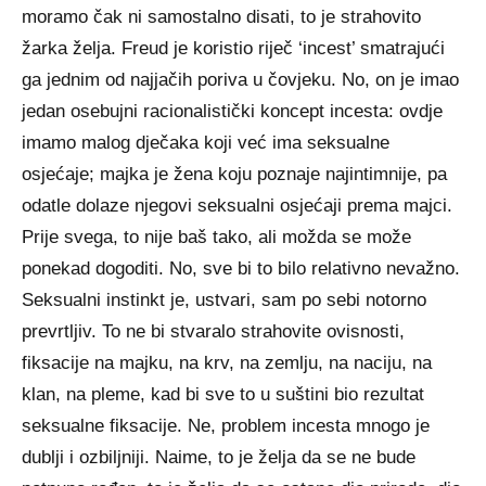
moramo čak ni samostalno disati, to je strahovito
žarka želja. Freud je koristio riječ ‘incest’ smatrajući
ga jednim od najjačih poriva u čovjeku. No, on je imao
jedan osebujni racionalistički koncept incesta: ovdje
imamo malog dječaka koji već ima seksualne
osjećaje; majka je žena koju poznaje najintimnije, pa
odatle dolaze njegovi seksualni osjećaji prema majci.
Prije svega, to nije baš tako, ali možda se može
ponekad dogoditi. No, sve bi to bilo relativno nevažno.
Seksualni instinkt je, ustvari, sam po sebi notorno
prevrtljiv. To ne bi stvaralo strahovite ovisnosti,
fiksacije na majku, na krv, na zemlju, na naciju, na
klan, na pleme, kad bi sve to u suštini bio rezultat
seksualne fiksacije. Ne, problem incesta mnogo je
dublji i ozbiljniji. Naime, to je želja da se ne bude