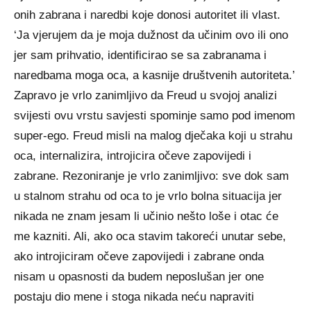
onih zabrana i naredbi koje donosi autoritet ili vlast.
‘Ja vjerujem da je moja dužnost da učinim ovo ili ono
jer sam prihvatio, identificirao se sa zabranama i
naredbama moga oca, a kasnije društvenih autoriteta.’
Zapravo je vrlo zanimljivo da Freud u svojoj analizi
svijesti ovu vrstu savjesti spominje samo pod imenom
super-ego. Freud misli na malog dječaka koji u strahu
oca, internalizira, introjicira očeve zapovijedi i
zabrane. Rezoniranje je vrlo zanimljivo: sve dok sam
u stalnom strahu od oca to je vrlo bolna situacija jer
nikada ne znam jesam li učinio nešto loše i otac će
me kazniti. Ali, ako oca stavim takoreći unutar sebe,
ako introjiciram očeve zapovijedi i zabrane onda
nisam u opasnosti da budem neposlušan jer one
postaju dio mene i stoga nikada neću napraviti