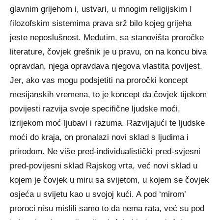
glavnim grijehom i, ustvari, u mnogim religijskim I
filozofskim sistemima prava srž bilo kojeg grijeha
jeste neposlušnost. Međutim, sa stanovišta proročke
literature, čovjek grešnik je u pravu, on na koncu biva
opravdan, njega opravdava njegova vlastita povijest.
Jer, ako vas mogu podsjetiti na proročki koncept
mesijanskih vremena, to je koncept da čovjek tijekom
povijesti razvija svoje specifične ljudske moći,
izrijekom moć ljubavi i razuma. Razvijajući te ljudske
moći do kraja, on pronalazi novi sklad s ljudima i
prirodom. Ne više pred-individualistički pred-svjesni
pred-povijesni sklad Rajskog vrta, već novi sklad u
kojem je čovjek u miru sa svijetom, u kojem se čovjek
osjeća u svijetu kao u svojoj kući. A pod ‘mirom’
proroci nisu mislili samo to da nema rata, već su pod