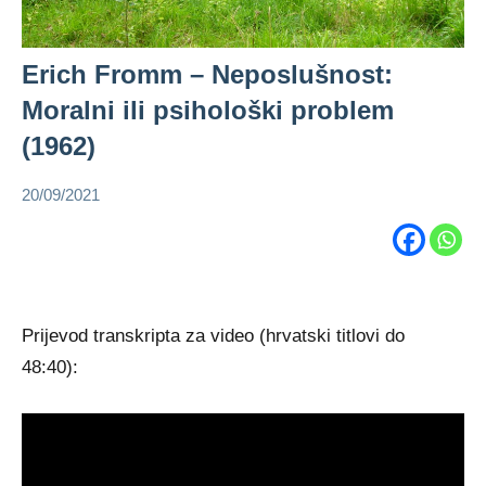
Erich Fromm – Neposlušnost:
Moralni ili psihološki problem
(1962)
20/09/2021
admin
Erich
Fromm
psihologija
Prijevod transkripta za video (hrvatski titlovi do
48:40):