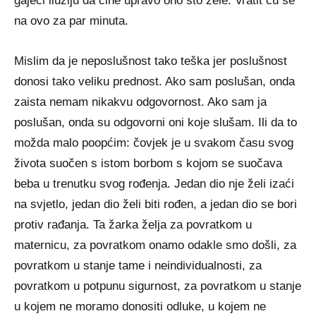
gajeći iluziju da čine upravo ono što žele. Vratit ću se
na ovo za par minuta.
Mislim da je neposlušnost tako teška jer poslušnost
donosi tako veliku prednost. Ako sam poslušan, onda
zaista nemam nikakvu odgovornost. Ako sam ja
poslušan, onda su odgovorni oni koje slušam. Ili da to
možda malo poopćim: čovjek je u svakom času svog
života suočen s istom borbom s kojom se suočava
beba u trenutku svog rođenja. Jedan dio nje želi izaći
na svjetlo, jedan dio želi biti rođen, a jedan dio se bori
protiv rađanja. Ta žarka želja za povratkom u
maternicu, za povratkom onamo odakle smo došli, za
povratkom u stanje tame i neindividualnosti, za
povratkom u potpunu sigurnost, za povratkom u stanje
u kojem ne moramo donositi odluke, u kojem ne