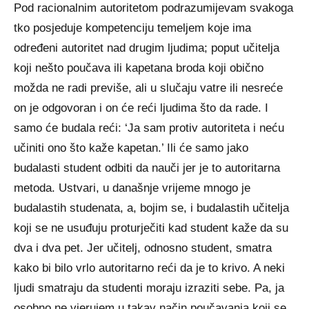
Pod racionalnim autoritetom podrazumijevam svakoga
tko posjeduje kompetenciju temeljem koje ima
određeni autoritet nad drugim ljudima; poput učitelja
koji nešto poučava ili kapetana broda koji obično
možda ne radi previše, ali u slučaju vatre ili nesreće
on je odgovoran i on će reći ljudima što da rade. I
samo će budala reći: ‘Ja sam protiv autoriteta i neću
učiniti ono što kaže kapetan.’ Ili će samo jako
budalasti student odbiti da nauči jer je to autoritarna
metoda. Ustvari, u današnje vrijeme mnogo je
budalastih studenata, a, bojim se, i budalastih učitelja
koji se ne usuđuju proturječiti kad student kaže da su
dva i dva pet. Jer učitelj, odnosno student, smatra
kako bi bilo vrlo autoritarno reći da je to krivo. A neki
ljudi smatraju da studenti moraju izraziti sebe. Pa, ja
osobno ne vjerujem u takav način poučavanja koji se