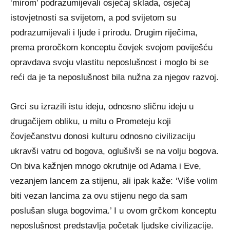
‘mirom’ podrazumijevali osjećaj sklada, osjećaj
istovjetnosti sa svijetom, a pod svijetom su
podrazumijevali i ljude i prirodu. Drugim riječima,
prema proročkom konceptu čovjek svojom poviješću
opravdava svoju vlastitu neposlušnost i moglo bi se
reći da je ta neposlušnost bila nužna za njegov razvoj.
Grci su izrazili istu ideju, odnosno sličnu ideju u
drugačijem obliku, u mitu o Prometeju koji
čovječanstvu donosi kulturu odnosno civilizaciju
ukravši vatru od bogova, oglušivši se na volju bogova.
On biva kažnjen mnogo okrutnije od Adama i Eve,
vezanjem lancem za stijenu, ali ipak kaže: ‘Više volim
biti vezan lancima za ovu stijenu nego da sam
poslušan sluga bogovima.’ I u ovom grčkom konceptu
neposlušnost predstavlja početak ljudske civilizacije.