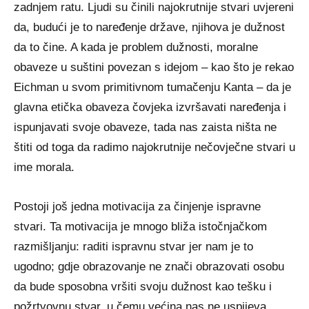
zadnjem ratu. Ljudi su činili najokrutnije stvari uvjereni
da, budući je to naređenje države, njihova je dužnost
da to čine. A kada je problem dužnosti, moralne
obaveze u suštini povezan s idejom – kao što je rekao
Eichman u svom primitivnom tumačenju Kanta – da je
glavna etička obaveza čovjeka izvršavati naređenja i
ispunjavati svoje obaveze, tada nas zaista ništa ne
štiti od toga da radimo najokrutnije nečovječne stvari u
ime morala.
Postoji još jedna motivacija za činjenje ispravne
stvari. Ta motivacija je mnogo bliža istočnjačkom
razmišljanju: raditi ispravnu stvar jer nam je to
ugodno; gdje obrazovanje ne znači obrazovati osobu
da bude sposobna vršiti svoju dužnost kao tešku i
požrtvovnu stvar, u čemu većina nas ne uspijeva,