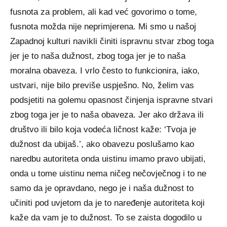
fusnota za problem, ali kad već govorimo o tome,
fusnota možda nije neprimjerena. Mi smo u našoj
Zapadnoj kulturi navikli činiti ispravnu stvar zbog toga
jer je to naša dužnost, zbog toga jer je to naša
moralna obaveza. I vrlo često to funkcionira, iako,
ustvari, nije bilo previše uspješno. No, želim vas
podsjetiti na golemu opasnost činjenja ispravne stvari
zbog toga jer je to naša obaveza. Jer ako država ili
društvo ili bilo koja vodeća ličnost kaže: ‘Tvoja je
dužnost da ubijaš.’, ako obavezu poslušamo kao
naredbu autoriteta onda uistinu imamo pravo ubijati,
onda u tome uistinu nema ničeg nečovječnog i to ne
samo da je opravdano, nego je i naša dužnost to
učiniti pod uvjetom da je to naređenje autoriteta koji
kaže da vam je to dužnost. To se zaista dogodilo u