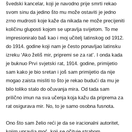
švedski kancelar, koji je navodno prije smrti rekao
svom sinu da jedino što mu može ostaviti je jedno
zrno mudrosti koje kaže da nikada ne može precijeniti
količinu gluposti kojom se upravlja svijetom. To me
impresioniralo baš kao i moj učitelj latinskog od 1912.
do 1914. godine koji nam je često ponavljao latinsku
izreku ‘Ako želiš mir, pripremi se za rat’. I onda kada
je buknuo Prvi svjetski rat, 1914. godine, primijetio
sam kako je bio sretan i još sam primijetio da nije
mogao zaista misliti to što je rekao budući da mu je
bilo toliko stalo do očuvanja mira. Od tada sam
prilično imun na sva učenja koja kažu da priprema za
rat osigurava mir. No, to je samo osobna fusnota.
Ono što sam želio reći je da se iracionalni autoritet,
kojim upravlja moć, koji se očituje strahom,