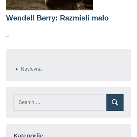
Wendell Berry: Razmisli malo
–
Naslovna
Search
Search
for:
Kategorije