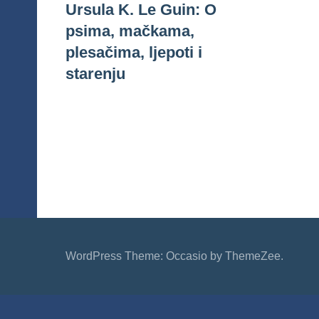
Ursula K. Le Guin: O
psima, mačkama,
plesačima, ljepoti i
starenju
WordPress Theme: Occasio by ThemeZee.