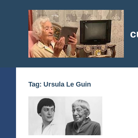
Skip
to
content
c
cun
Tag:
Ursula Le Guin