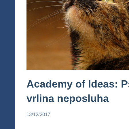
Academy of Ideas: Ps
vrlina neposluha
13/12/2017
admin
Academy
of Ideas