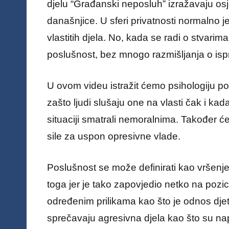
djelu “Građanski neposluh” izražavaju osje
današnjice. U sferi privatnosti normalno je
vlastitih djela. No, kada se radi o stvarim
poslušnost, bez mnogo razmišljanja o isprav
U ovom videu istražit ćemo psihologiju p
zašto ljudi slušaju one na vlasti čak i kada
situaciji smatrali nemoralnima. Također će
sile za uspon opresivne vlade.
Poslušnost se može definirati kao vršenje
toga jer je tako zapovjedio netko na pozici
određenim prilikama kao što je odnos djetet
sprečavaju agresivna djela kao što su nap