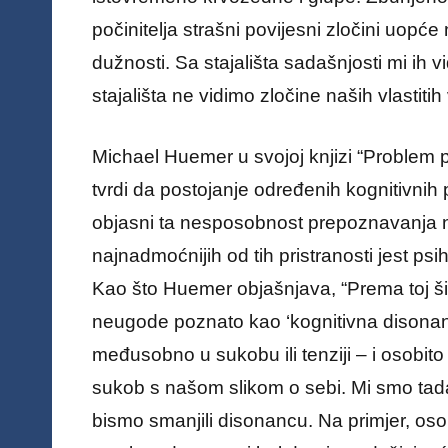
počinitelja strašni povijesni zločini uopće 
dužnosti. Sa stajališta sadašnjosti mi ih v
stajališta ne vidimo zločine naših vlastitih
Michael Huemer u svojoj knjizi “Problem pol
tvrdi da postojanje određenih kognitivnih 
objasni ta nesposobnost prepoznavanja ne
najnadmoćnijih od tih pristranosti jest p
Kao što Huemer objašnjava, “Prema toj šir
neugode poznato kao ‘kognitivna disonanc
međusobno u sukobu ili tenziji – i osobit
sukob s našom slikom o sebi. Mi smo tada s
bismo smanjili disonancu. Na primjer, oso