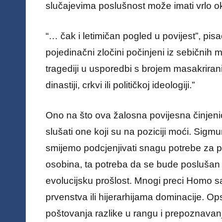
slučajevima poslušnost može imati vrlo o
“… čak i letimičan pogled u povijest”, pisao
pojedinačni zločini počinjeni iz sebičnih m
tragediji u usporedbi s brojem masakrira
dinastiji, crkvi ili političkoj ideologiji.”
Ono na što ova žalosna povijesna činjenic
slušati one koji su na poziciji moći. Sigm
smijemo podcjenjivati snagu potrebe za p
osobina, ta potreba da se bude poslušan d
evolucijsku prošlost. Mnogi preci Homo s
prvenstva ili hijerarhijama dominacije. Op
poštovanja razlike u rangu i prepoznavanj