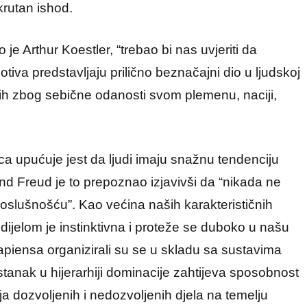
krutan ishod.
 je Arthur Koestler, “trebao bi nas uvjeriti da
otiva predstavljaju prilično beznačajni dio u ljudskoj
nih zbog sebične odanosti svom plemenu, naciji,
a upućuje jest da ljudi imaju snažnu tendenciju
und Freud je to prepoznao izjavivši da “nikada ne
oslušnošću”. Kao većina naših karakterističnih
ijelom je instinktivna i proteže se duboko u našu
apiensa organizirali su se u skladu sa sustavima
stanak u hijerarhiji dominacije zahtijeva sposobnost
a dozvoljenih i nedozvoljenih djela na temelju