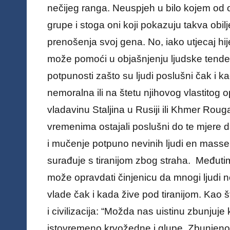
nečijeg ranga. Neuspjeh u bilo kojem od o
grupe i stoga oni koji pokazuju takva obilj
prenošenja svoj gena. No, iako utjecaj hij
može pomoći u objašnjenju ljudske tendenc
potpunosti zašto su ljudi poslušni čak i ka
nemoralna ili na štetu njihovog vlastitog 
vladavinu Staljina u Rusiji ili Khmer Rouga
vremenima ostajali poslušni do te mjere da 
i mučenje potpuno nevinih ljudi en masse. 
surađuje s tiranijom zbog straha. Međutim
može opravdati činjenicu da mnogi ljudi n
vlade čak i kada žive pod tiranijom. Kao 
i civilizacija: “Možda nas uistinu zbunjuje
istovremeno krvožedne i glupe. Zbunjenos