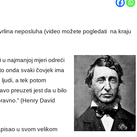
i vrlina neposluha (video možete pogledati na kraju
 i u najmanjoj mjeri odreći
to onda svaki čovjek ima
ljudi, a tek potom
o preuzeti jest da u bilo
spravno.” (Henry David
napisao u svom velikom