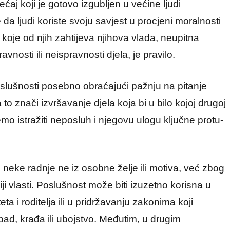
ćaj koji je gotovo izgubljen u većine ljudi
 da ljudi koriste svoju savjest u procjeni moralnosti
a koje od njih zahtijeva njihova vlada, neupitna
nosti ili neispravnosti djela, je pravilo.
oslušnosti posebno obraćajući pažnju na pitanje
 to znači izvršavanje djela koja bi u bilo kojoj drugoj
mo istražiti neposluh i njegovu ulogu ključne protu-
 neke radnje ne iz osobne želje ili motiva, već zbog
ji vlasti. Poslušnost može biti izuzetno korisna u
a i roditelja ili u pridržavanju zakonima koji
ad, krađa ili ubojstvo. Međutim, u drugim