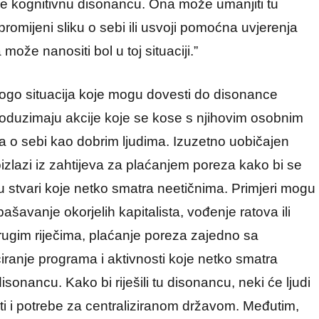
će kognitivnu disonancu. Ona može umanjiti tu
romijeni sliku o sebi ili usvoji pomoćna uvjerenja
ože nanositi bol u toj situaciji.”
ogo situacija koje mogu dovesti do disonance
 poduzimaju akcije koje se kose s njihovim osobnim
ma o sebi kao dobrim ljudima. Izuzetno uobičajen
lazi iz zahtijeva za plaćanjem poreza kako bi se
uju stvari koje netko smatra neetičnima. Primjeri mogu
ašavanje okorjelih kapitalista, vođenje ratova ili
rugim riječima, plaćanje poreza zajedno sa
ciranje programa i aktivnosti koje netko smatra
onancu. Kako bi riješili tu disonancu, neki će ljudi
sti i potrebe za centraliziranom državom. Međutim,