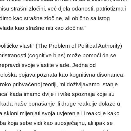
nisu strašni zločini, već djela odanosti, patriotizma i
idimo kao strašne zločine, ali obično sa istog
 vlada kao strašne niti kao zločine.”
itičke vlasti” (The Problem of Political Authority)
pristranosti (cognitive bias) može pomoći da se
pravdi svoje vlastite vlade. Jedna od
sihološka pojava poznata kao kognitivna disonanca.
oko prihvaćenoj teoriji, mi doživljavamo stanje
a’ kada imamo dvije ili više spoznaja koje su
o kada naše ponašanje ili druge reakcije dolaze u
kloni mijenjati svoja uvjerenja ili reakcije kako
ba koja sebe vidi kao suosjećajnu, ali ipak se