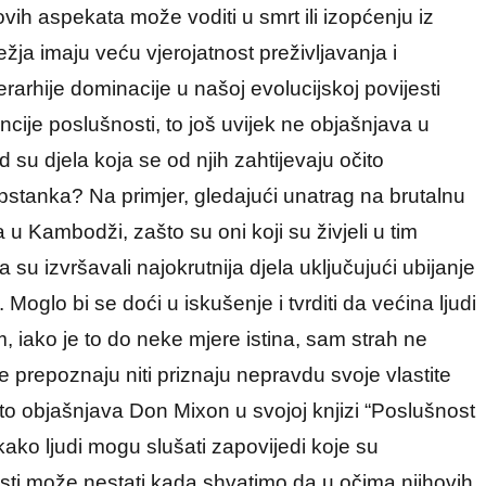
vih aspekata može voditi u smrt ili izopćenju iz
ežja imaju veću vjerojatnost preživljavanja i
erarhije dominacije u našoj evolucijskoj povijesti
ije poslušnosti, to još uvijek ne objašnjava u
d su djela koja se od njih zahtijevaju očito
opstanka? Na primjer, gledajući unatrag na brutalnu
 u Kambodži, zašto su oni koji su živjeli u tim
su izvršavali najokrutnija djela uključujući ubijanje
Moglo bi se doći u iskušenje i tvrditi da većina ljudi
, iako je to do neke mjere istina, sam strah ne
e prepoznaju niti priznaju nepravdu svoje vlastite
što objašnjava Don Mixon u svojoj knjizi “Poslušnost
 kako ljudi mogu slušati zapovijedi koje su
ti može nestati kada shvatimo da u očima njihovih