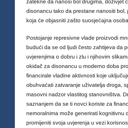
zatekne da nanosi bol drugima, doživjet 
disonancu tako da prestane nanositi bol, p
koja će objasniti zašto suosjećajna osoba m
Postojanje represivne vlade proizvodi mn
budući da se od ljudi često zahtijeva da
uvjerenjima o dobru i zlu i njihovim slika
okidač za disonancu u moderno doba proiz
financirale vladine aktivnosti koje uključ
obuhvaćati zatvaranje uživatelja droga, sp
masovni nadzor vlastitog stanovništva. D
saznanjem da se ti novci koriste za finan
nemoralnima može generirati kognitivnu dis
promijeniti svoja uvjerenja u vezi korisno