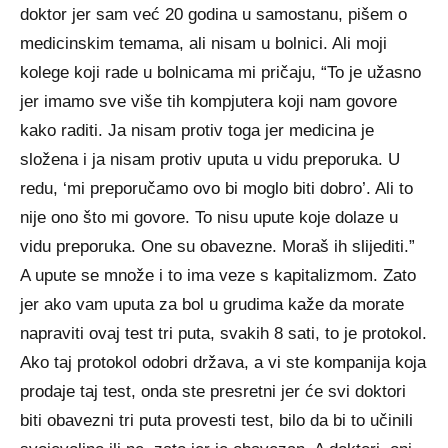
doktor jer sam već 20 godina u samostanu, pišem o
medicinskim temama, ali nisam u bolnici. Ali moji
kolege koji rade u bolnicama mi pričaju, “To je užasno
jer imamo sve više tih kompjutera koji nam govore
kako raditi. Ja nisam protiv toga jer medicina je
složena i ja nisam protiv uputa u vidu preporuka. U
redu, ‘mi preporučamo ovo bi moglo biti dobro’. Ali to
nije ono što mi govore. To nisu upute koje dolaze u
vidu preporuka. One su obavezne. Moraš ih slijediti.”
A upute se množe i to ima veze s kapitalizmom. Zato
jer ako vam uputa za bol u grudima kaže da morate
napraviti ovaj test tri puta, svakih 8 sati, to je protokol.
Ako taj protokol odobri država, a vi ste kompanija koja
prodaje taj test, onda ste presretni jer će svi doktori
biti obavezni tri puta provesti test, bilo da bi to učinili