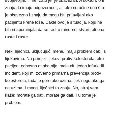
svojevoljno ili ne, zato jer je obavezan. A doktori, oni
znaju da imaju odgovornost, ali ako ne učine ono što
je obavezno i znaju da mogu biti prijavljeni ako
pacijentu krene loše. Dakle ovo je situacija, koju ne
bih ni spominjala da se radi o minornoj stvari, ali ona
raste i raste.
Neki liječnici, uključujući mene, imaju problem čak i s
lijekovima. Na primjer lijekovi protiv kolesterola; ako
pacijent odnosno osoba nije imala niti jedan infarkt ili
incident, koji mi zovemo primarna prevencija protiv
kolesterola, tada je gore ako uzima lijek nego ako ga
ne uzima. I mnogi liječnici to znaju. No, stroj vam
kaže: morate ga dati, morate ga dati. I u tome je
problem.