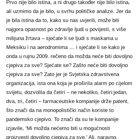
Prvo nije bilo istina, a ni drugo također nije bilo istina,
ali uzmimo da je bilo, u svrhu političke analize. Jer da
je bila istina da to, kako su nas uvjerili, može biti
najgora opasnost po zdravlje ljudi u povijesti, s više
milijuna žrtava – sjećate li se ljudi s maskama u
Meksiku i na aerodromima … i sjećate li se kako je
onda u rujnu 2009. rečeno da možda neće biti dovoljno
cjepiva za sve? Sjećate se? Zašto neće biti dovoljno
cjepiva za sve? Zato jer je Svjetska zdravstvena
organizacija, ista ona koja je proširila alarm po cijelom
svijetu, dozvolila da četiri – ne nekoliko, četiri:jedan,
dva, tri, četiri – farmaceutske kompanije drže patent,
što znači da na monopolistički način koriste to
pandemsko cjepivo. To znači da su te kompanije
izjavile, ‘Mi možda nećemo biti u mogućnosti
proizvesti dovoljno cjepiva za sve.’ Ali, naravno,