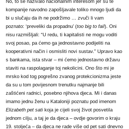
No, to se nazivalo nacionalnim interesom jer su te
kompanije navodno zapošljavale toliko mnogo ljudi da
bi u slučaju da ih ne podržimo … zvuči li vam
poznato: ‘preveliki da propadnu’ (
too big to fail
). Oni
nisu razmišljali: “U redu, ti kapitalisti ne mogu voditi
svoj posao, pa ćemo ga jednostavno podijeliti na
kooperativni način i osmisliti novi sustav.” Upravo kao
s bankama, ista stvar – mi ćemo jednostavno državu
staviti na raspolaganje toj nekolicini. Ono što mi je
mrsko kod tog pogrešno zvanog protekcionizma jeste
da su u tom povijesnom trenutku najmanje bili
zaštićeni radnici, posebno njihova djeca. Mi i danas
imamo jednu ženu u Kataloniji poznatu pod imenom
Elizabeth pet sati
koja je cijeli svoj život posvetila
jednom cilju, a taj je da djeca – ovdje govorim o kraju
19. stoljeća – da djeca ne rade više od pet sati dnevno