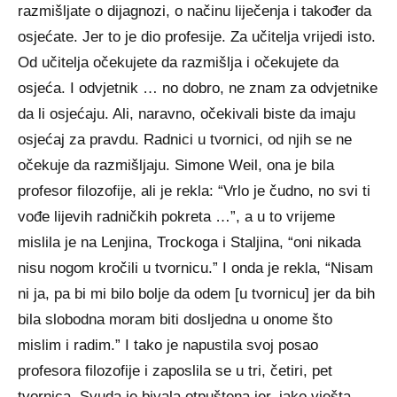
razmišljate o dijagnozi, o načinu liječenja i također da
osjećate. Jer to je dio profesije. Za učitelja vrijedi isto.
Od učitelja očekujete da razmišlja i očekujete da
osjeća. I odvjetnik … no dobro, ne znam za odvjetnike
da li osjećaju. Ali, naravno, očekivali biste da imaju
osjećaj za pravdu. Radnici u tvornici, od njih se ne
očekuje da razmišljaju. Simone Weil, ona je bila
profesor filozofije, ali je rekla: “Vrlo je čudno, no svi ti
vođe lijevih radničkih pokreta …”, a u to vrijeme
mislila je na Lenjina, Trockoga i Staljina, “oni nikada
nisu nogom kročili u tvornicu.” I onda je rekla, “Nisam
ni ja, pa bi mi bilo bolje da odem [u tvornicu] jer da bih
bila slobodna moram biti dosljedna u onome što
mislim i radim.” I tako je napustila svoj posao
profesora filozofije i zaposlila se u tri, četiri, pet
tvornica. Svuda je bivala otpuštena jer, iako vješta