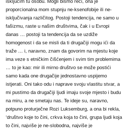
isključim tu osobu. Mogli bismo reći, ona je
proporcionalna mom stupnju ne-ksenofobije ili ne-
isključivanja različitog. Postoji tendencija, ne samo u
fašizmu, raste u našim društvima, čak i u Evropi
danas … postoji ta tendencija da se uzdiže
homogenost i da se misli da ti drugačiji mogu ići da
traže … i, naravno, znam da govorim na mjestu koje
ima veze s etničkim čišćenjem i svim tim problemima
… to je kao: mir ili mirno društvo se može postići
samo kada one drugačije jednostavno uspijemo
istjerati. Oni tako odu i naprave svoju vlastitu stvar, a
mi pustimo da drugačiji ljudi imaju svoje mjesto i budu
na miru, a ne smetaju nas. Te ideje su, naravno,
potpuno proturječne Rozi Luksemburg, a ona bi rekla,
‘društvo koje to čini, crkva koja to čini, grupa ljudi koja
to čini, najviše je ne-slobodna, najviše je