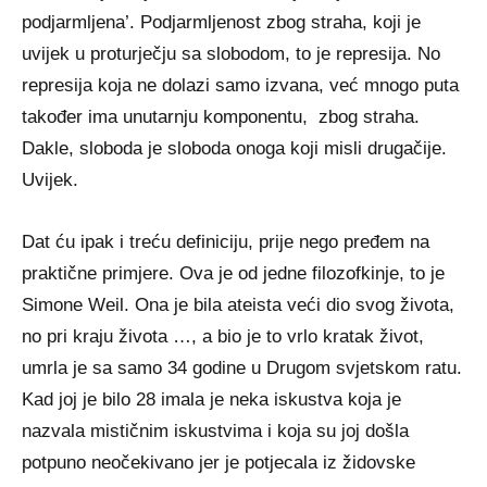
podjarmljena’. Podjarmljenost zbog straha, koji je
uvijek u proturječju sa slobodom, to je represija. No
represija koja ne dolazi samo izvana, već mnogo puta
također ima unutarnju komponentu, zbog straha.
Dakle, sloboda je sloboda onoga koji misli drugačije.
Uvijek.
Dat ću ipak i treću definiciju, prije nego pređem na
praktične primjere. Ova je od jedne filozofkinje, to je
Simone Weil. Ona je bila ateista veći dio svog života,
no pri kraju života …, a bio je to vrlo kratak život,
umrla je sa samo 34 godine u Drugom svjetskom ratu.
Kad joj je bilo 28 imala je neka iskustva koja je
nazvala mističnim iskustvima i koja su joj došla
potpuno neočekivano jer je potjecala iz židovske