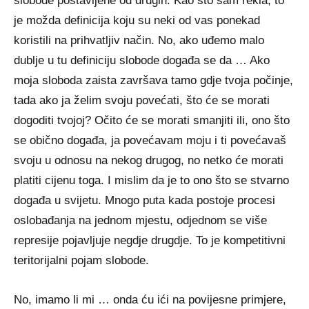
slobode postavljene od drugih. Kao što sam rekla, to
je možda definicija koju su neki od vas ponekad
koristili na prihvatljiv način. No, ako uđemo malo
dublje u tu definiciju slobode događa se da … Ako
moja sloboda zaista završava tamo gdje tvoja počinje,
tada ako ja želim svoju povećati, što će se morati
dogoditi tvojoj? Očito će se morati smanjiti ili, ono što
se obično događa, ja povećavam moju i ti povećavaš
svoju u odnosu na nekog drugog, no netko će morati
platiti cijenu toga. I mislim da je to ono što se stvarno
događa u svijetu. Mnogo puta kada postoje procesi
oslobađanja na jednom mjestu, odjednom se više
represije pojavljuje negdje drugdje. To je kompetitivni
teritorijalni pojam slobode.
No, imamo li mi … onda ću ići na povijesne primjere,