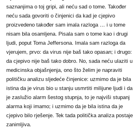
saznanjima o toj gripi, ali neću sad o tome. Također
neću sada govoriti o činjenici da kad je cjepivo
proizvedeno također sam imala razloga … i u tome
nisam bila osamljena. Pisala sam o tome kao i drugi
ljudi, poput Toma Jeffersona. Imala sam razloga da
vjerujem, prvo: da virus nije baš tako opasan; i drugo:
da cjepivo nije baš tako dobro. No, sada neću ulaziti u
medicinska objašnjenja, ono što želim je napraviti
političku analizu sljedeće činjenice: uzmimo da je bila
istina da je virus bio u stanju usmrtiti milijune ljudi i da
je zaslužio alarm šestog stupnja, to je najviši stupanj
alarma koji imamo; i uzmimo da je bila istina da je
cjepivo bilo rješenje. Tek tada politička analiza postaje
zanimljiva.