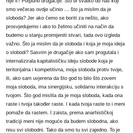
nije li? Potpuno drugačije. Što bi svatko od nas koji
smo večeras ovdje učinio … što ja mislim da je
sloboda? Jer ako ćemo se boriti za nešto, ako
prosvjedujemo i ako to želimo učiniti na način da
budemo u stanju promijeniti stvari, tada ovo izgleda
važno. Što ja mislim da je sloboda i koja je moja ideja
o slobodi? Sasvim je drugačije ako sam progutala i
internalizirala kapitalističku ideju slobode koja je
teritorijalna i kompetitivna, moja sloboda protiv tvoje,
ili, ako sam uvjerena da što god to bilo što zovem
moja sloboda, ima sinergijsku, solidarnu interakciju s
tvojom. Što god mislila da je moja sloboda, kada ona
raste i tvoja također raste. I kada tvoja raste to i meni
pomaže da rastem. I zaista, prema anarhističkoj
tradiciji meni nije moguće da budem slobodna, ako
nisu svi slobodni. Tako da smo tu svi zajedno. To je