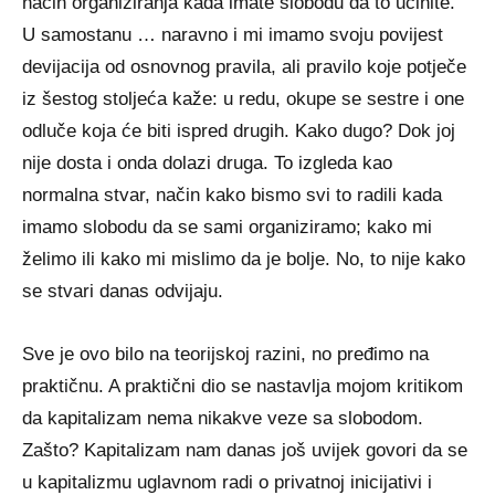
način organiziranja kada imate slobodu da to učinite.
U samostanu … naravno i mi imamo svoju povijest
devijacija od osnovnog pravila, ali pravilo koje potječe
iz šestog stoljeća kaže: u redu, okupe se sestre i one
odluče koja će biti ispred drugih. Kako dugo? Dok joj
nije dosta i onda dolazi druga. To izgleda kao
normalna stvar, način kako bismo svi to radili kada
imamo slobodu da se sami organiziramo; kako mi
želimo ili kako mi mislimo da je bolje. No, to nije kako
se stvari danas odvijaju.
Sve je ovo bilo na teorijskoj razini, no pređimo na
praktičnu. A praktični dio se nastavlja mojom kritikom
da kapitalizam nema nikakve veze sa slobodom.
Zašto? Kapitalizam nam danas još uvijek govori da se
u kapitalizmu uglavnom radi o privatnoj inicijativi i