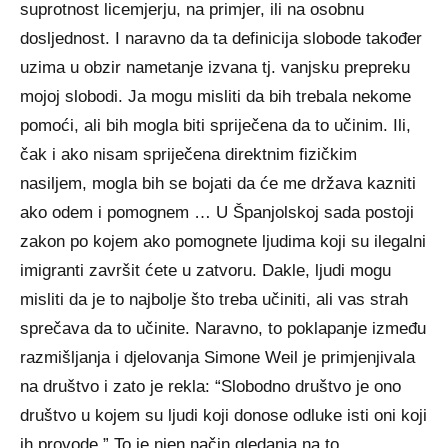
suprotnost licemjerju, na primjer, ili na osobnu
dosljednost. I naravno da ta definicija slobode također
uzima u obzir nametanje izvana tj. vanjsku prepreku
mojoj slobodi. Ja mogu misliti da bih trebala nekome
pomoći, ali bih mogla biti spriječena da to učinim. Ili,
čak i ako nisam spriječena direktnim fizičkim
nasiljem, mogla bih se bojati da će me država kazniti
ako odem i pomognem … U Španjolskoj sada postoji
zakon po kojem ako pomognete ljudima koji su ilegalni
imigranti završit ćete u zatvoru. Dakle, ljudi mogu
misliti da je to najbolje što treba učiniti, ali vas strah
sprečava da to učinite. Naravno, to poklapanje između
razmišljanja i djelovanja Simone Weil je primjenjivala
na društvo i zato je rekla: “Slobodno društvo je ono
društvo u kojem su ljudi koji donose odluke isti oni koji
ih provode.” To je njen način gledanja na to.