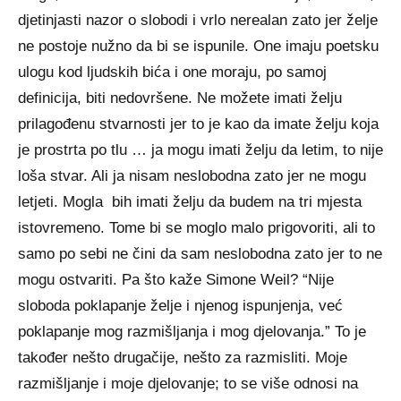
djetinjasti nazor o slobodi i vrlo nerealan zato jer želje
ne postoje nužno da bi se ispunile. One imaju poetsku
ulogu kod ljudskih bića i one moraju, po samoj
definicija, biti nedovršene. Ne možete imati želju
prilagođenu stvarnosti jer to je kao da imate želju koja
je prostrta po tlu … ja mogu imati želju da letim, to nije
loša stvar. Ali ja nisam neslobodna zato jer ne mogu
letjeti. Mogla bih imati želju da budem na tri mjesta
istovremeno. Tome bi se moglo malo prigovoriti, ali to
samo po sebi ne čini da sam neslobodna zato jer to ne
mogu ostvariti. Pa što kaže Simone Weil? “Nije
sloboda poklapanje želje i njenog ispunjenja, već
poklapanje mog razmišljanja i mog djelovanja.” To je
također nešto drugačije, nešto za razmisliti. Moje
razmišljanje i moje djelovanje; to se više odnosi na