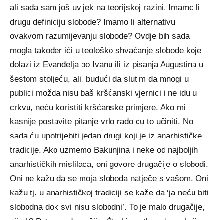
ali sada sam još uvijek na teorijskoj razini. Imamo li
drugu definiciju slobode? Imamo li alternativu
ovakvom razumijevanju slobode? Ovdje bih sada
mogla također ići u teološko shvaćanje slobode koje
dolazi iz Evanđelja po Ivanu ili iz pisanja Augustina u
šestom stoljeću, ali, budući da slutim da mnogi u
publici možda nisu baš kršćanski vjernici i ne idu u
crkvu, neću koristiti kršćanske primjere. Ako mi
kasnije postavite pitanje vrlo rado ću to učiniti. No
sada ću upotrijebiti jedan drugi koji je iz anarhističke
tradicije. Ako uzmemo Bakunjina i neke od najboljih
anarhističkih mislilaca, oni govore drugačije o slobodi.
Oni ne kažu da se moja sloboda natječe s vašom. Oni
kažu tj. u anarhističkoj tradiciji se kaže da ‘ja neću biti
slobodna dok svi nisu slobodni’. To je malo drugačije,