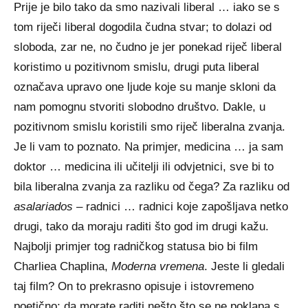
Prije je bilo tako da smo nazivali liberal … iako se s
tom riječi liberal dogodila čudna stvar; to dolazi od
sloboda, zar ne, no čudno je jer ponekad riječ liberal
koristimo u pozitivnom smislu, drugi puta liberal
označava upravo one ljude koje su manje skloni da
nam pomognu stvoriti slobodno društvo. Dakle, u
pozitivnom smislu koristili smo riječ liberalna zvanja.
Je li vam to poznato. Na primjer, medicina … ja sam
doktor … medicina ili učitelji ili odvjetnici, sve bi to
bila liberalna zvanja za razliku od čega? Za razliku od
asalariados
– radnici … radnici koje zapošljava netko
drugi, tako da moraju raditi što god im drugi kažu.
Najbolji primjer tog radničkog statusa bio bi film
Charliea Chaplina,
Moderna vremena
. Jeste li gledali
taj film? On to prekrasno opisuje i istovremeno
poetično; da morate raditi nešto što se ne poklapa s