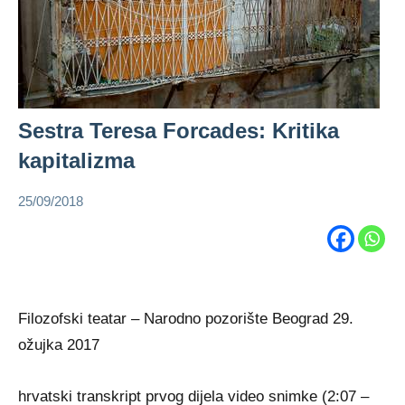
Sestra Teresa Forcades: Kritika
kapitalizma
25/09/2018
admin
Teresa
Forcades
Filozofski teatar – Narodno pozorište Beograd 29.
ožujka 2017
hrvatski transkript prvog dijela video snimke (2:07 –