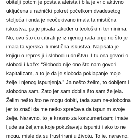
obitelji potom je postala ateista i bila je vrlo aktivno
uključena u radnički pokret početkom dvadesetog
stoljeća i onda je neočekivano imala ta mistična
iskustva, pa je pisala također u teološkim terminima.
No, ovo što ću citirati je iz njenog rada prije no što je
imala ta vjerska ili mistična iskustva. Napisala je
knjigu o represiji i slobodi u društvu. I tu ona govori o
slobodi i kaže: “Sloboda nije ono što nam govori
kapitalizam, a to je da je sloboda poklapanje moje
želje i njenog ispunjenja.” Ja nešto želim, to dobijem i
slobodna sam. Zato jer sam dobila što sam željela.
Želim nešto što ne mogu dobiti, tada sam ne-slobodna
jer to znači da me netko sprečava da ispunim svoje
želje. Naravno, to je krasno za konzumerizam; imate
ljude sa željama koje pokušavaju ispuniti i ako to ne
mogu, misle da su frustrirani u životu. To je, naravno,