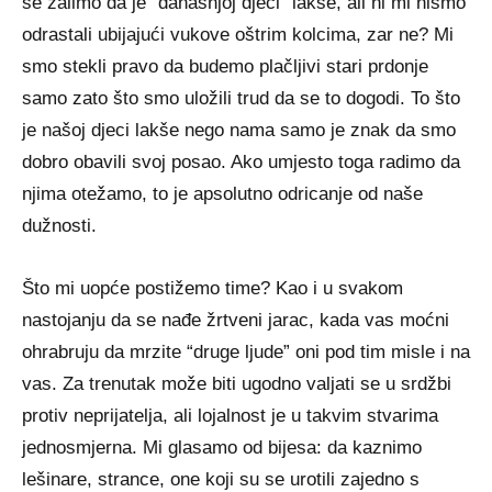
se žalimo da je “današnjoj djeci” lakše, ali ni mi nismo
odrastali ubijajući vukove oštrim kolcima, zar ne? Mi
smo stekli pravo da budemo plačljivi stari prdonje
samo zato što smo uložili trud da se to dogodi. To što
je našoj djeci lakše nego nama samo je znak da smo
dobro obavili svoj posao. Ako umjesto toga radimo da
njima otežamo, to je apsolutno odricanje od naše
dužnosti.
Što mi uopće postižemo time? Kao i u svakom
nastojanju da se nađe žrtveni jarac, kada vas moćni
ohrabruju da mrzite “druge ljude” oni pod tim misle i na
vas. Za trenutak može biti ugodno valjati se u srdžbi
protiv neprijatelja, ali lojalnost je u takvim stvarima
jednosmjerna. Mi glasamo od bijesa: da kaznimo
lešinare, strance, one koji su se urotili zajedno s