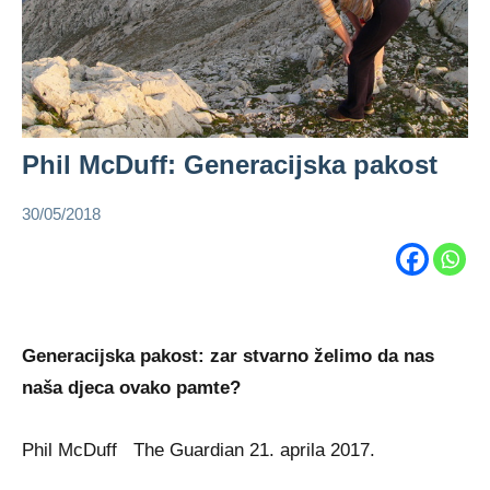
Phil McDuff: Generacijska pakost
30/05/2018
admin
Phil
McDuff
Generacijska pakost: zar stvarno želimo da nas
naša djeca ovako pamte?
Phil McDuff The Guardian 21. aprila 2017.