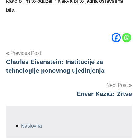
kako bi im to oduzeli? Kakva bi to jadna ostavština
bila.
Tags
Post
Previous Post
generacijska
pakost
Charles Eisenstein: Institucije za
navigation
Phil
tehnologije ponovnog ujedinjenja
McDuff
Next Post
Enver Kazaz: Žrtve
Naslovna