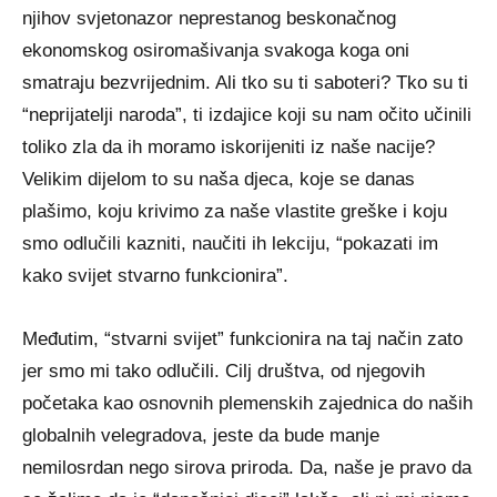
njihov svjetonazor neprestanog beskonačnog
ekonomskog osiromašivanja svakoga koga oni
smatraju bezvrijednim. Ali tko su ti saboteri? Tko su ti
“neprijatelji naroda”, ti izdajice koji su nam očito učinili
toliko zla da ih moramo iskorijeniti iz naše nacije?
Velikim dijelom to su naša djeca, koje se danas
plašimo, koju krivimo za naše vlastite greške i koju
smo odlučili kazniti, naučiti ih lekciju, “pokazati im
kako svijet stvarno funkcionira”.
Međutim, “stvarni svijet” funkcionira na taj način zato
jer smo mi tako odlučili. Cilj društva, od njegovih
početaka kao osnovnih plemenskih zajednica do naših
globalnih velegradova, jeste da bude manje
nemilosrdan nego sirova priroda. Da, naše je pravo da