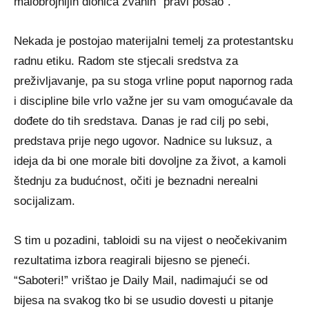
malobrojnijih dionica zvanih “pravi posao”.
Nekada je postojao materijalni temelj za protestantsku
radnu etiku. Radom ste stjecali sredstva za
preživljavanje, pa su stoga vrline poput napornog rada
i discipline bile vrlo važne jer su vam omogućavale da
dođete do tih sredstava. Danas je rad cilj po sebi,
predstava prije nego ugovor. Nadnice su luksuz, a
ideja da bi one morale biti dovoljne za život, a kamoli
štednju za budućnost, očiti je beznadni nerealni
socijalizam.
S tim u pozadini, tabloidi su na vijest o neočekivanim
rezultatima izbora reagirali bijesno se pjeneći.
“Saboteri!” vrištao je Daily Mail, nadimajući se od
bijesa na svakog tko bi se usudio dovesti u pitanje