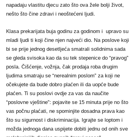
napadaju vlastitu djecu zato što ova žele bolji život,
nešto što čine zdravi i neoštećeni ljudi.
Klasa prekarijata buja godinu za godinom i upravo su
mladi ljudi ti koji čine njen najveći dio. Na poslove koji
bi se prije jednog desetljeća smatrali solidnima sada
se gleda svisoka kao da su tek stepenice do “pravog”
posla. Čišćenje, vožnja, čak prodaja roba drugim
ljudima smatraju se “nerealnim poslom” za koji ne
očekujete da bude dobro plaćen ili da uopće bude
plaćen. Ti su poslovi ovdje za vas da naučite
“poslovne vještine”: pojavite se 15 minuta prije no što
vas počnu plaćati, ne spominjite dosadna prava kao
što su sigurnost i diskriminacija. Igrajte se loptom i
možda jednoga dana uspijete dobiti jednu od onih sve