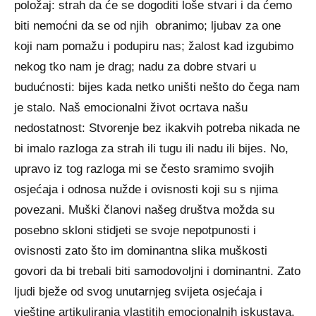
položaj: strah da će se dogoditi loše stvari i da ćemo
biti nemoćni da se od njih obranimo; ljubav za one
koji nam pomažu i podupiru nas; žalost kad izgubimo
nekog tko nam je drag; nadu za dobre stvari u
budućnosti: bijes kada netko uništi nešto do čega nam
je stalo. Naš emocionalni život ocrtava našu
nedostatnost: Stvorenje bez ikakvih potreba nikada ne
bi imalo razloga za strah ili tugu ili nadu ili bijes. No,
upravo iz tog razloga mi se često sramimo svojih
osjećaja i odnosa nužde i ovisnosti koji su s njima
povezani. Muški članovi našeg društva možda su
posebno skloni stidjeti se svoje nepotpunosti i
ovisnosti zato što im dominantna slika muškosti
govori da bi trebali biti samodovoljni i dominantni. Zato
ljudi bježe od svog unutarnjeg svijeta osjećaja i
vještine artikuliranja vlastitih emocionalnih iskustava.