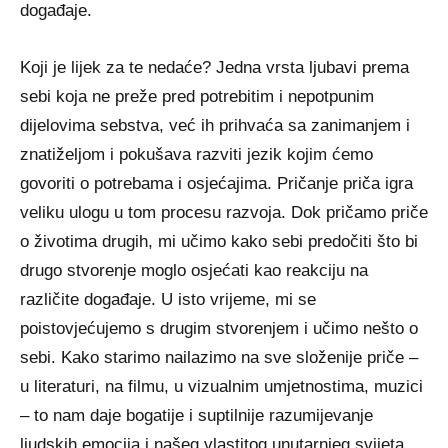
događaje.
Koji je lijek za te nedaće? Jedna vrsta ljubavi prema
sebi koja ne preže pred potrebitim i nepotpunim
dijelovima sebstva, već ih prihvaća sa zanimanjem i
znatiželjom i pokušava razviti jezik kojim ćemo
govoriti o potrebama i osjećajima. Pričanje priča igra
veliku ulogu u tom procesu razvoja. Dok pričamo priče
o životima drugih, mi učimo kako sebi predočiti što bi
drugo stvorenje moglo osjećati kao reakciju na
različite događaje. U isto vrijeme, mi se
poistovjećujemo s drugim stvorenjem i učimo nešto o
sebi. Kako starimo nailazimo na sve složenije priče –
u literaturi, na filmu, u vizualnim umjetnostima, muzici
– to nam daje bogatije i suptilnije razumijevanje
ljudskih emocija i našeg vlastitog unutarnjeg svijeta.