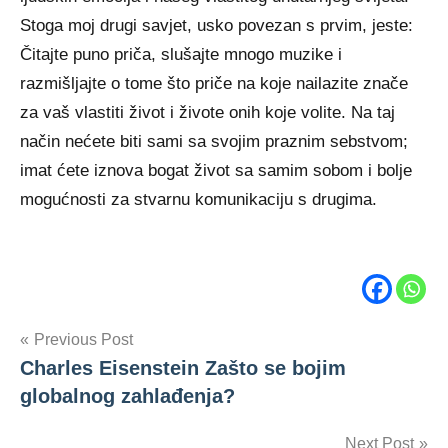
Stoga moj drugi savjet, usko povezan s prvim, jeste:
Čitajte puno priča, slušajte mnogo muzike i
razmišljajte o tome što priče na koje nailazite znače
za vaš vlastiti život i živote onih koje volite. Na taj
način nećete biti sami sa svojim praznim sebstvom;
imat ćete iznova bogat život sa samim sobom i bolje
mogućnosti za stvarnu komunikaciju s drugima.
Tags
Post
Previous Post
Advice
Charles Eisenstein Zašto se bojim
Martha
navigation
Nussbaum
globalnog zahlađenja?
Next Post