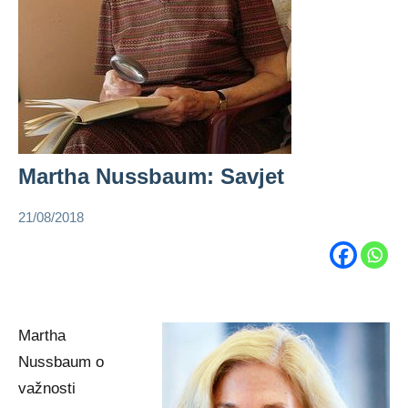
Martha Nussbaum: Savjet
21/08/2018
admin
Martha
Nussbaum
Martha
Nussbaum o
važnosti