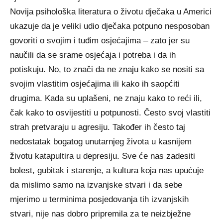
Novija psihološka literatura o životu dječaka u Americi
ukazuje da je veliki udio dječaka potpuno nesposoban
govoriti o svojim i tuđim osjećajima – zato jer su
naučili da se srame osjećaja i potreba i da ih
potiskuju. No, to znači da ne znaju kako se nositi sa
svojim vlastitim osjećajima ili kako ih saopćiti
drugima. Kada su uplašeni, ne znaju kako to reći ili,
čak kako to osvijestiti u potpunosti. Često svoj vlastiti
strah pretvaraju u agresiju. Također ih često taj
nedostatak bogatog unutarnjeg života u kasnijem
životu katapultira u depresiju. Sve će nas zadesiti
bolest, gubitak i starenje, a kultura koja nas upućuje
da mislimo samo na izvanjske stvari i da sebe
mjerimo u terminima posjedovanja tih izvanjskih
stvari, nije nas dobro pripremila za te neizbježne