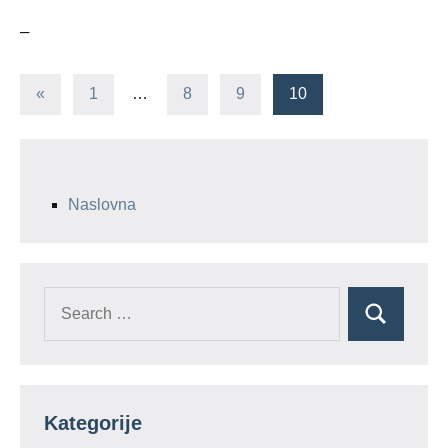
–
Posts
Previous
«
1
…
8
9
10
Posts
navigation
Naslovna
Search
Search
for:
Kategorije